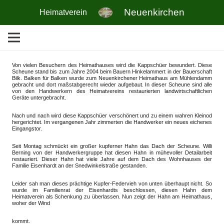
Neuenkirchen
Heimatverein
Von vielen Besuchern des Heimathauses wird die Kappschüer bewundert. Diese
Scheune stand bis zum Jahre 2004 beim Bauern Hinkelammert in der Bauerschaft
Bilk. Balken für Balken wurde zum Neuenkirchener Heimathaus am Mühlendamm
gebracht und dort maßstabgerecht wieder aufgebaut. In dieser Scheune sind alle
von den Handwerkern des Heimatvereins restaurierten landwirtschaftlichen
Geräte untergebracht.
Nach und nach wird diese Kappschüer verschönert und zu einem wahren Kleinod
hergerichtet. Im vergangenen Jahr zimmerten die Handwerker ein neues eichenes
Eingangstor.
Seit Montag schmückt ein großer kupferner Hahn das Dach der Scheune. Willi
Berning von der Handwerkergruppe hat diesen Hahn in mühevoller Detailarbeit
restauriert. Dieser Hahn hat viele Jahre auf dem Dach des Wohnhauses der
Familie Eisenhardt an der Snedwinkelstraße gestanden.
Leider sah man dieses prächtige Kupfer-Federvieh von unten überhaupt nicht. So
wurde im Familienrat der Eisenhardts beschlossen, diesen Hahn dem
Heimatverein als Schenkung zu überlassen. Nun zeigt der Hahn am Heimathaus,
woher der Wind
kommt.