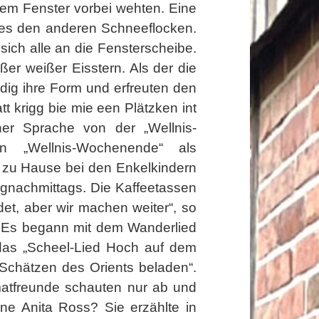
nem Fenster vorbei wehten. Eine
e es den anderen Schneeflocken.
ich alle an die Fensterscheibe.
er weißer Eisstern. Als der die
ndig ihre Form und erfreuten den
t krigg bie mie een Plätzken int
her Sprache von der „Wellnis-
„Wellnis-Wochenende“ als
 zu Hause bei den Enkelkindern
ngnachmittags. Die Kaffeetassen
et, aber wir machen weiter“, so
. Es begann mit dem Wanderlied
das „Scheel-Lied Hoch auf dem
Schätzen des Orients beladen“.
matfreunde schauten nur ab und
e Anita Ross? Sie erzählte in