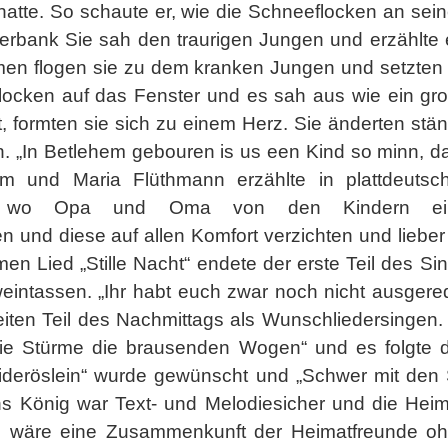
 hatte. So schaute er, wie die Schneeflocken an sei
terbank Sie sah den traurigen Jungen und erzählt
en flogen sie zu dem kranken Jungen und setzten s
locken auf das Fenster und es sah aus wie ein groß
, formten sie sich zu einem Herz. Sie änderten stä
 „In Betlehem gebouren is us een Kind so minn, dat
m und Maria Flüthmann erzählte in plattdeutsc
te, wo Opa und Oma von den Kindern ein 
nd diese auf allen Komfort verzichten und lieber
en Lied „Stille Nacht“ endete der erste Teil des Si
ntassen. „Ihr habt euch zwar noch nicht ausgered
eiten Teil des Nachmittags als Wunschliedersingen
die Stürme die brausenden Wogen“ und es folgte 
deröslein“ wurde gewünscht und „Schwer mit den 
ns König war Text- und Melodiesicher und die Hei
as wäre eine Zusammenkunft der Heimatfreunde ohn