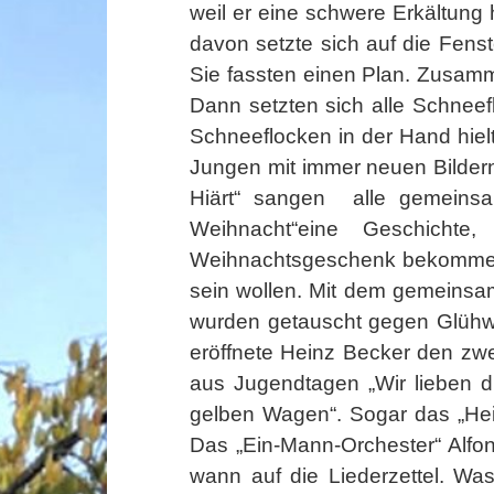
weil er eine schwere Erkältung
davon setzte sich auf die Fens
Sie fassten einen Plan. Zusamm
Dann setzten sich alle Schneef
Schneeflocken in der Hand hielt
Jungen mit immer neuen Bildern.
Hiärt“ sangen
alle gemeinsa
Weihnacht“eine Geschich
Weihnachtsgeschenk bekommen u
sein wollen. Mit dem gemeinsam
wurden getauscht gegen Glühwei
eröffnete Heinz Becker den zw
aus Jugendtagen „Wir lieben 
gelben Wagen“. Sogar das „Hei
Das „Ein-Mann-Orchester“ Alfo
wann auf die Liederzettel. W