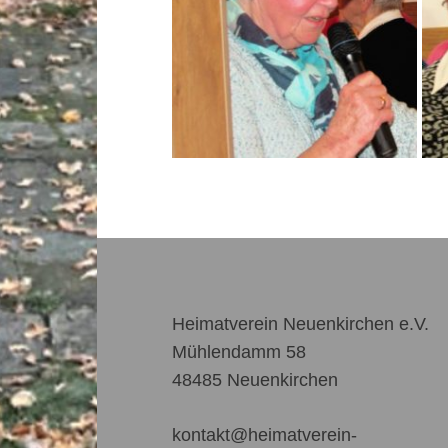
Heimatverein Neuenkirchen e.V.
Mühlendamm 58
48485 Neuenkirchen
kontakt@heimatverein-