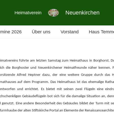
Neuenkirchen
Heimatverein
rmine 2026
Über uns
Vorstand
Haus Temme
eimatvereins führte am letzten Samstag zum Heimathaus in Borghorst. D
 sich die Borghoster und Neuenkirchener Heimatfreunde näher kennen. F
rsitzende Alfred Heptner dazu, der eine weitere Gruppe durch das
Heimathauses auf dem Programm. Das Heimathaus ist das ehemalige Ra
ntworfen und errichtet. Es bietet mit seinen zwei Flügeln eine eind
chschenkligen Gebäudeflügeln bot sich für die damalige Situation an, den
d genutzt. Eine andere Besonderheit des Gebäudes bildet der Turm mit se
Turmhaube der alten Stiftskirche Portal an Elemente der Renaissancearchite