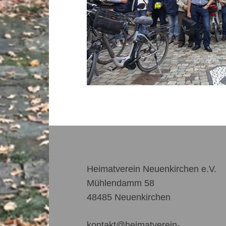
Heimatverein Neuenkirchen e.V.
Mühlendamm 58
48485 Neuenkirchen
kontakt@heimatverein-